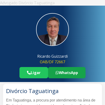
Advogado Divórcio Taguatinga
Ricardo Guizzardi
OAB/DF 72667
Ligar
WhatsApp
Telefone Advogado Divórcio Taguati
..
Divórcio Taguatinga
Em Taguatinga, a procura por atendimento na área de