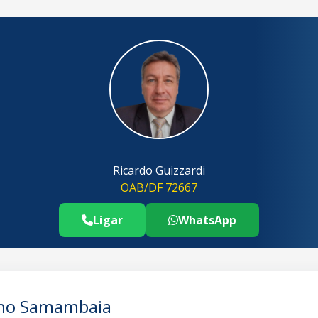
Ricardo Guizzardi
OAB/DF 72667
Ligar
WhatsApp
Telefone Advogado Direito do Traba
..
lho Samambaia