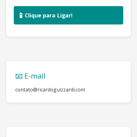
📱
Clique para Ligar!
📧 E-mail
contato@ricardoguizzardi.com