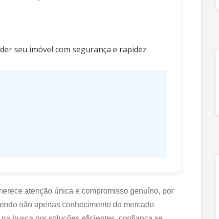
nder seu imóvel com segurança e rapidez
+
 merece atenção única e compromisso genuíno, por
recendo não apenas conhecimento do mercado
 na busca por soluções eficientes, confiança se