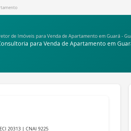
rtamento
etor de Imóveis para Venda de Apartamento em Guará - Gua
Consultoria para Venda de Apartamento em Guar
RECI 20313 | CNAI 9225