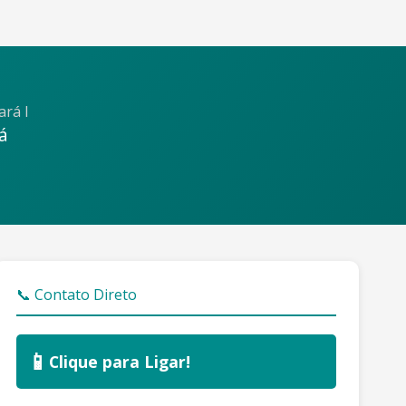
rá I
á
📞 Contato Direto
📱
Clique para Ligar!