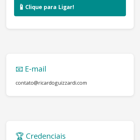
📱
Clique para Ligar!
📧 E-mail
contato@ricardoguizzardi.com
🏆 Credenciais