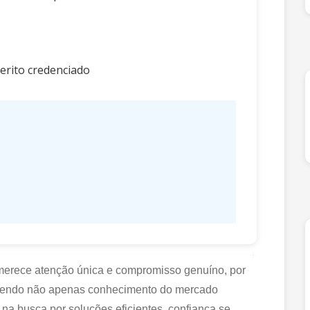
erito credenciado
+
 merece atenção única e compromisso genuíno, por
recendo não apenas conhecimento do mercado
 na busca por soluções eficientes, confiança se