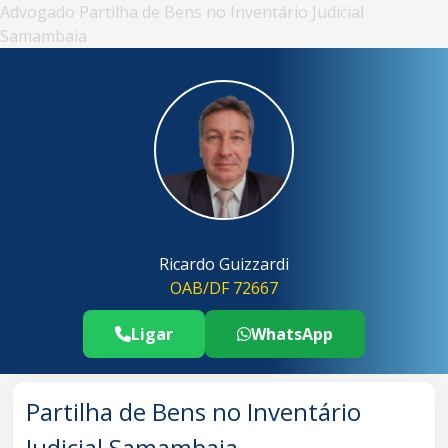
Advogado Partilha de Bens no Inventário Judicial
Samambaia
Ricardo Guizzardi
OAB/DF 72667
Ligar
WhatsApp
Telefone Advogado Partilha de Bens n
..
Partilha de Bens no Inventário
Judicial Samambaia