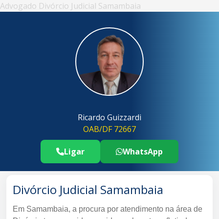
Advogado Divórcio Judicial Samambaia
Ricardo Guizzardi
OAB/DF 72667
Ligar
WhatsApp
Telefone Advogado Divórcio Judicial
..
Divórcio Judicial Samambaia
Em Samambaia, a procura por atendimento na área de