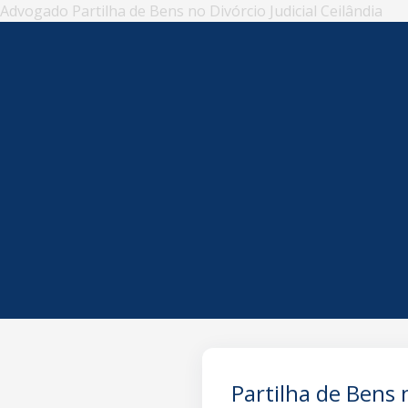
Advogado Partilha de Bens no Divórcio Judicial Ceilândia
Partilha de Bens n