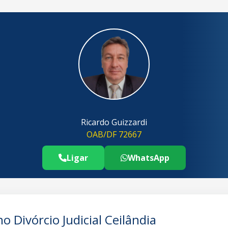
Ricardo Guizzardi
OAB/DF 72667
Ligar
WhatsApp
Telefone Advogado Partilha de Bens no
..
o Divórcio Judicial Ceilândia