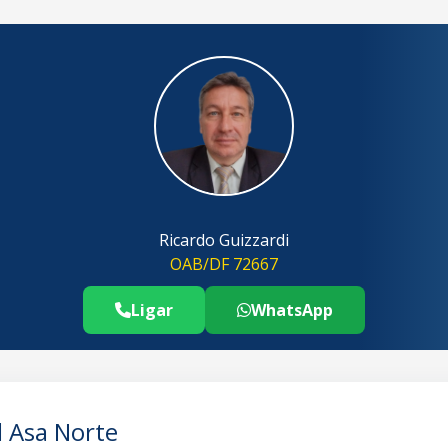
Ricardo Guizzardi
OAB/DF 72667
Ligar
WhatsApp
Telefone Advogado Inventário Judicia
..
l Asa Norte