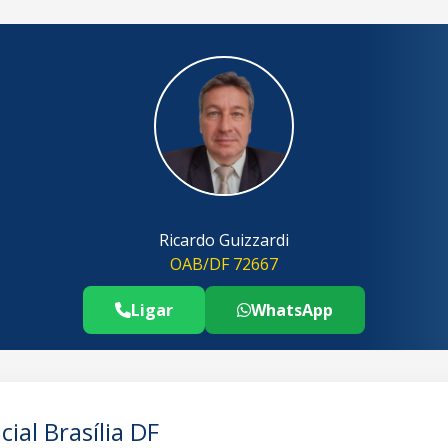
Ricardo Guizzardi
OAB/DF 72667
Ligar
WhatsApp
Telefone Advogado Divórcio Extrajudic
..
cial Brasília DF